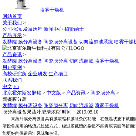
喷雾干燥机
网站首页
关于我们
>
公司概况
发展历程
新闻中心
招贤纳士
产品展示
>
发酵罐
膜分离设备
陶瓷膜分离设备
切向流超滤系统
喷雾干燥
产品资讯
>
发酵罐
膜分离设备
陶瓷膜分离
切向流超滤
喷雾干燥机
用户案例
>
高校研究所
企业研发
生产项目
联系我们
中文
En
北京霍尔斯发酵罐
>
中文版
>
产品资讯
>
陶瓷膜分离
>
陶瓷膜分离
发酵罐
膜分离设备
陶瓷膜分离
切向流超滤
喷雾干燥机
膜分离设备果蔬汁澄清浓缩
时间：2019.05.10
果蔬汁膜分离设备具有膜浓缩和膜除杂的功能，在低温状态下就能除
清设备采用的错流式过滤方式，经过膜截留的杂质不能再膜表面停留而
能更好的保留果汁风味和色泽。