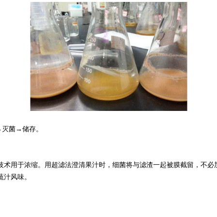
→灭菌→储存。
术用于浓缩。用超滤法澄清果汁时，细菌将与滤渣一起被膜截留，不必加
蔬汁风味。