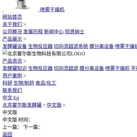
喷雾干燥机
网站首页
关于我们
>
公司概况
发展历程
新闻中心
招贤纳士
产品展示
>
发酵罐设备
生物反应器
切向流超滤系统
膜分离设备
喷雾干燥
产品资讯
>
发酵罐知识
生物反应器
切向流超滤
膜分离设备
喷雾干燥机
平
用户案例
>
科研
生物/制药
食品/化工
联系我们
中文
En
北京霍尔斯发酵罐
>
中文版
>
中文版
中文版
时间：
上一篇：
下一篇：
返回