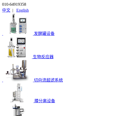
010-64919358
中文
|
English
发酵罐设备
生物反应器
切向流超滤系统
膜分离设备