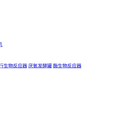
机
行生物反应器
厌氧发酵罐
酶生物反应器