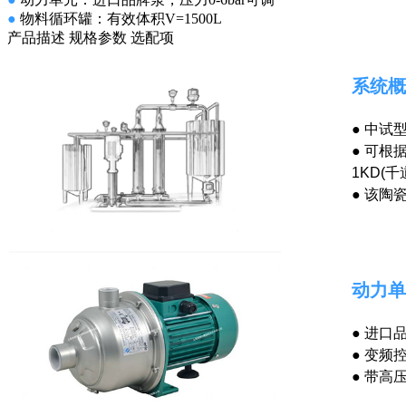
●
物料循环罐：有效体积V=1500L
产品描述
规格参数
选配项
系统概
●
中试型
●
可根据
1KD(
●
该陶
动力单
●
进口
●
变频
●
带高