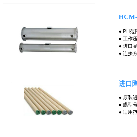
HCM
●
PH范围
●
工作压
●
进口
●
连接方
进口
●
原装
●
膜型号：
●
适用