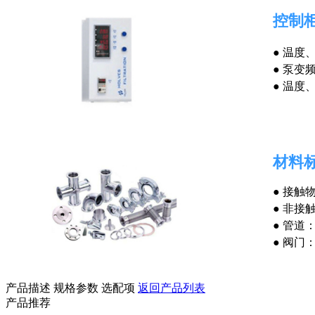
控制
●
温度
●
泵变
●
温度
材料
●
接触物
●
非接触
●
管道
●
阀门
产品描述
规格参数
选配项
返回产品列表
产品推荐